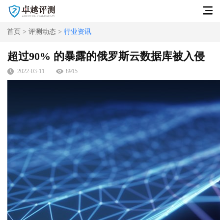
首页
>
评测动态
>
行业资讯
首页
超过90% 的暴露的俄罗斯云数据库被入侵
公司介绍
2022-03-11
8915
产品服务
测评动态
区块链审计
卓越安全测试平台
智能体评测
联系我们